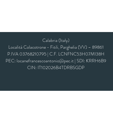
Calabria (Italy)
Località Colacotrone - Fitili, Parghelia (VV) – 89861
P.IVA 03768210795 | C.F. LCNFNC53H07M138H
PEC:
locanefrancescoantonio@pec.it
| SDI: KRRH6B9
CIN: IT102026B4TDRBSGDP