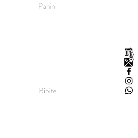
Panini
Bibite