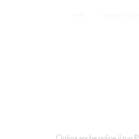
HOME
CAMERE E SERV
Ordina anche online il tuo