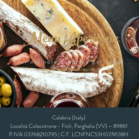
Menu Apericena
Vuoi ordinare qualcosa per cena?
Dai un'occhiata al menu >
Calabria (Italy)
Località Colacotrone - Fitili, Parghelia (VV) – 89861
P.IVA 03768210795 | C.F. LCNFNC53H07M138H